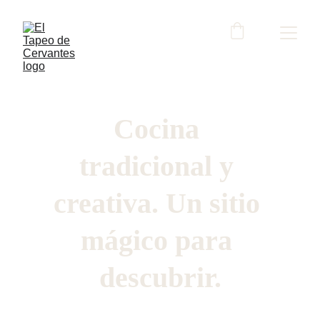
Cocina 
tradicional y 
creativa. Un sitio 
mágico para 
descubrir.